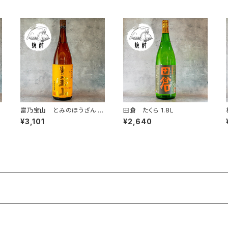
富乃宝山 とみのほうざん 1.
田倉 たくら 1.8L
8L
¥3,101
¥2,640