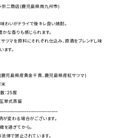
宗二商店(鹿児島県南九州市)
味わいがドライで後キレ良い焼酎。
豊かな香りも感じられます。
サツマを原料にそれぞれ仕込み、原酒をブレンドし味
います。
(鹿児島県産黄金千貫、鹿児島県産紅サツマ)
産米
数：25度
常圧単式蒸留
____________________________
柄が変わる場合がございます。
歳を過ぎてから。
法律で禁止されています。