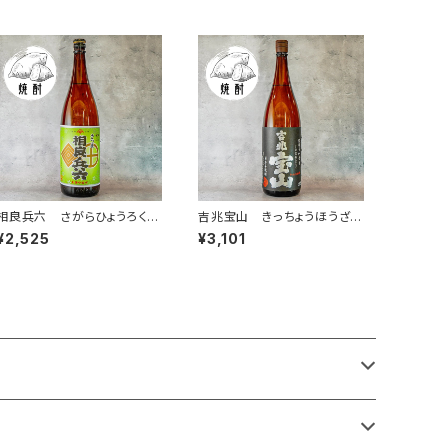
相良兵六 さがらひょうろく 1.
吉兆宝山 きっちょうほうざん
8L
1.8L
¥2,525
¥3,101