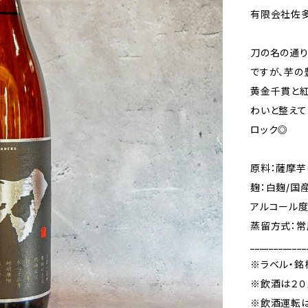
有限会社佐多
刀の名の通り
ですが、芋の
黄金千貫と紅
わいと整えて
ロック◎
原料：薩摩芋
麹：白麹/国
アルコール度
蒸留方式：
____________
※ラベル・銘
※飲酒は２０
※飲酒運転は