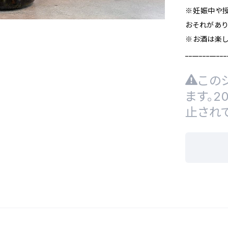
※妊娠中や
おそれがあり
※お酒は楽し
____________
この
ます。
止され