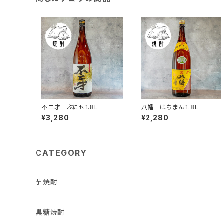
不二才 ぶにせ1.8L
八幡 はちまん 1.8L
¥3,280
¥2,280
CATEGORY
芋焼酎
西酒造
黒糖焼酎