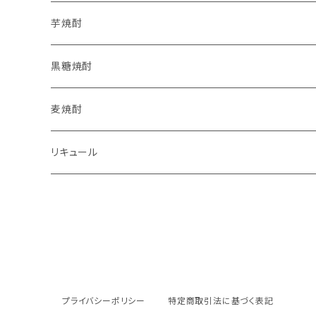
芋焼酎
西酒造
黒糖焼酎
高良酒造
朝日酒造
麦焼酎
相良酒造
リキュール
本坊酒造
宇都酒造
佐多宗二商店
プライバシーポリシー
特定商取引法に基づく表記