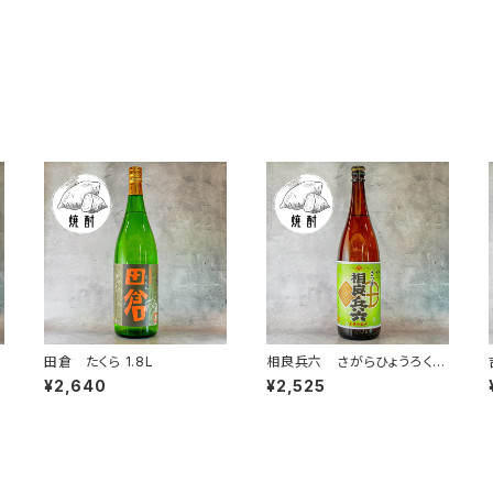
田倉 たくら 1.8L
相良兵六 さがらひょうろく 1.
8L
¥2,640
¥2,525