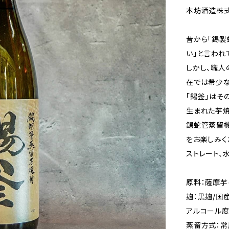
本坊酒造株式
昔から「錫製
い」と言われ
しかし、職人
在では希少な
「錫釜」はそ
生まれた芋焼
錫蛇管蒸留
をお楽しみく
ストレート、
原料：薩摩芋
麹：黒麹/国
アルコール度
蒸留方式：