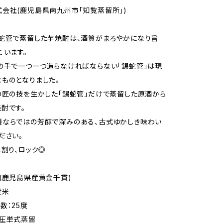
会社(鹿児島県南九州市「知覧蒸留所」)
蛇管で蒸留した芋焼酎は、酒質がまろやかになり旨
ています。
の手で一つ一つ造らなければならない「錫蛇管」は現
ものとなりました。
の匠の技を生かした「錫蛇管」だけで蒸留した原酒から
酎です。
機ならではの芳醇で深みのある、古式ゆかしき味わい
ださい。
水割り、ロック◎
(鹿児島県産黄金千貫)
産米
数：25度
常圧単式蒸留