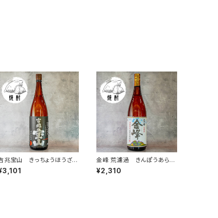
吉兆宝山 きっちょうほうざん
金峰 荒濾過 きんぽうあらろ
1.8L
か1.8L
¥3,101
¥2,310