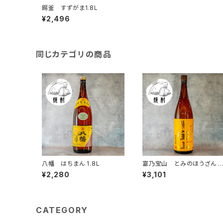
錫釜 すずがま1.8L
¥2,496
同じカテゴリの商品
八幡 はちまん 1.8L
富乃宝山 とみのほうざん 1.
8L
¥2,280
¥3,101
CATEGORY